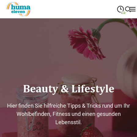
09:00
—
19:00
MONTAG
Montag
Suche schließen
09:00
—
19:00
DIENSTAG
Dienstag
09:00
—
19:00
MITTWOCH
Mittwoch
09:00
—
19:00
DONNERSTAG
Donnerstag
Beauty & Lifestyle
09:00
—
19:00
FREITAG
Freitag
Hier finden Sie hilfreiche Tipps & Tricks rund um Ihr
Heute geschlossen
SAMSTAG
Samstag
Wohlbefinden, Fitness und einen gesunden
Lebensstil.
Sonderöffnungszeiten