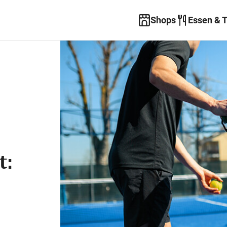
Shops
Essen & 
t: