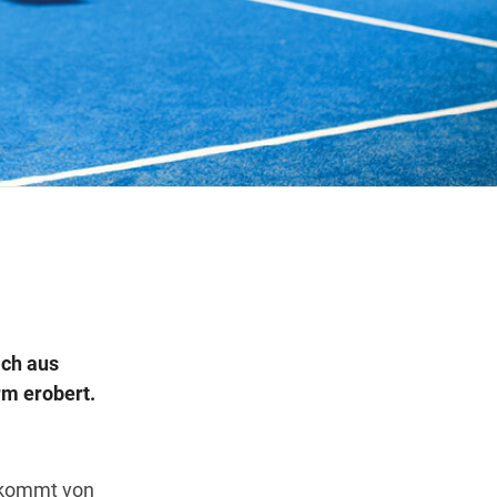
Wegbeschreibung
ich aus
rm erobert.
e kommt von