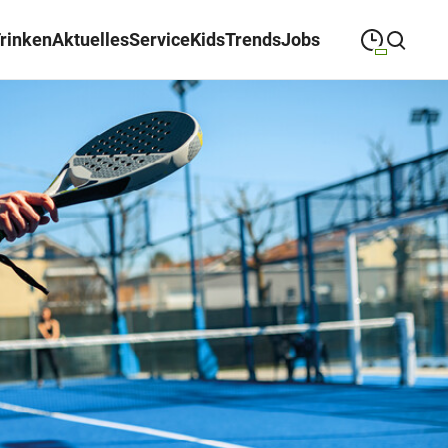
Trinken
Aktuelles
Service
Kids
Trends
Jobs
09:00
—
19:00
MONTAG
Montag
Suche schließen
09:00
—
19:00
DIENSTAG
Dienstag
09:00
—
19:00
MITTWOCH
Mittwoch
09:00
—
19:00
DONNERSTAG
Donnerstag
09:00
—
19:00
FREITAG
Freitag
09:00
—
18:00
SAMSTAG
Samstag
Sonderöffnungszeiten