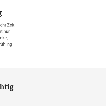
g
cht Zeit,
t nur
nke,
rühling
htig