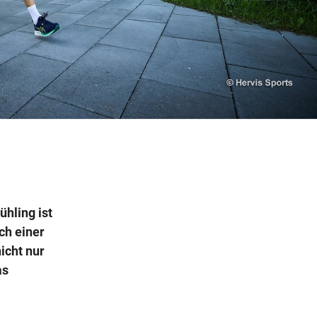
Wegbeschreibung
hling ist
ch einer
icht nur
as