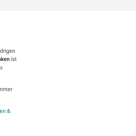
edrigen
nken
ist
u
immer
hen &