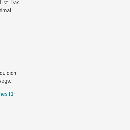
 ist. Das
timal
du dich
wegs.
hes für