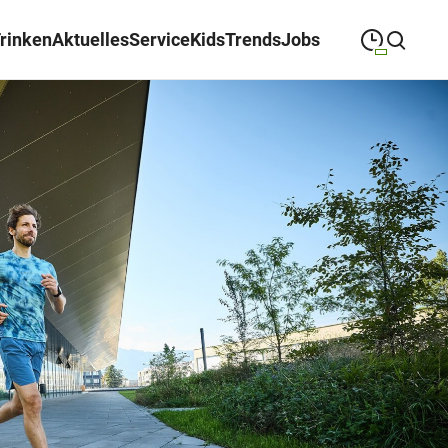
Trinken
Aktuelles
Service
Kids
Trends
Jobs
09:00
—
19:00
MONTAG
Montag
Suche schließen
09:00
—
19:00
DIENSTAG
Dienstag
09:00
—
19:00
MITTWOCH
Mittwoch
09:00
—
19:00
DONNERSTAG
Donnerstag
09:00
—
19:00
FREITAG
Freitag
09:00
—
18:00
SAMSTAG
Samstag
Sonderöffnungszeiten