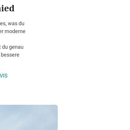
hied
les, was du
ber moderne
st du genau
 bessere
RVIS