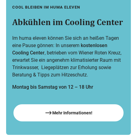
Fr,
26 Jun
COOL BLEIBEN IM HUMA ELEVEN
–
Sa,
29 Aug
Abkühlen im Cooling Center
Im huma eleven können Sie sich an heißen Tagen
eine Pause gönnen: In unserem
kostenlosen
Cooling Center
, betrieben vom
Wiener Roten Kreuz
,
erwartet Sie ein angenehm klimatisierter Raum mit
Trinkwasser, Liegeplätzen zur Erholung sowie
Beratung & Tipps zum Hitzeschutz.
Montag bis Samstag von 12 – 18 Uhr
Mehr Informationen!