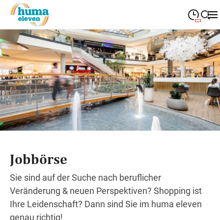
09:00
—
19:00
MONTAG
Montag
Suche schließen
09:00
—
19:00
DIENSTAG
Dienstag
09:00
—
19:00
MITTWOCH
Mittwoch
09:00
—
19:00
DONNERSTAG
Donnerstag
09:00
—
19:00
FREITAG
Freitag
Jobbörse
09:00
—
18:00
SAMSTAG
Samstag
Sie sind auf der Suche nach beruflicher
Veränderung & neuen Perspektiven? Shopping ist
Sonderöffnungszeiten
Ihre Leidenschaft? Dann sind Sie im huma eleven
genau richtig!