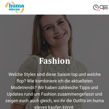
09:00
—
19:00
MONTAG
Montag
Suche schließen
09:00
—
19:00
DIENSTAG
Dienstag
09:00
—
19:00
MITTWOCH
Mittwoch
Fashion
09:00
—
19:00
DONNERSTAG
Donnerstag
09:00
—
19:00
FREITAG
Freitag
Welche Styles sind diese Saison top und welche
flop? Wie kombiniere ich die aktuellsten
09:00
—
18:00
SAMSTAG
Samstag
Modetrends? Wir haben zahlreiche Tipps und
Updates rund um Fashion zusammengefasst und
Sonderöffnungszeiten
zeigen euch auch gleich, wo ihr die Outfits im huma
eleven kaufen könnt.