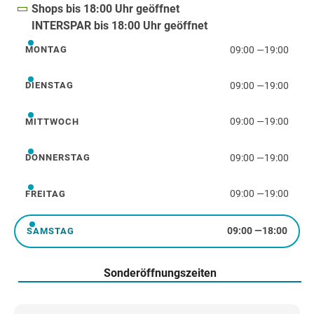
übermittelte IP-Adresse wird anonymisiert und
Shops bis 18:00 Uhr geöffnet
nicht mit anderen Daten des Betreibers der Website
INTERSPAR bis 18:00 Uhr geöffnet
zusammengeführt.
09:00
—
19:00
MONTAG
Montag
Sie können die Speicherung der Cookies durch eine
09:00
—
19:00
DIENSTAG
entsprechende Einstellung Ihrer Browser-Software
Dienstag
verhindern; wir weisen Sie jedoch darauf hin, dass
Sie in diesem Fall gegebenenfalls nicht sämtliche
09:00
—
19:00
MITTWOCH
Mittwoch
Funktionen der Webseite vollumfänglich werden
nutzen können.
09:00
—
19:00
DONNERSTAG
Donnerstag
Zudem können Sie Matomo durch Betätigen der
09:00
—
19:00
FREITAG
Schieberegler „Marketing-Cookies“ bzw. „Statistik-
Freitag
Cookies“ (de)aktivieren.
09:00
—
18:00
SAMSTAG
Samstag
Sonderöffnungszeiten