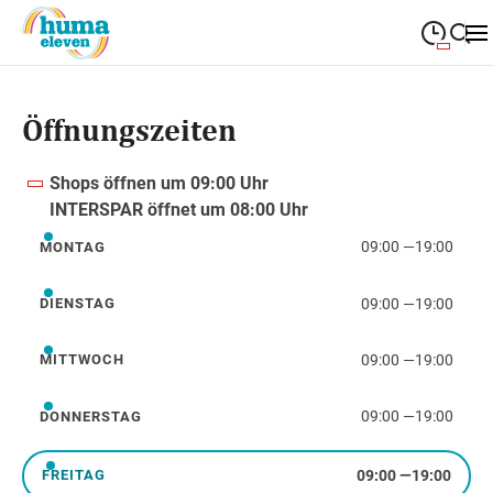
09:00
—
19:00
MONTAG
Montag
Öffnungszeiten
Suche schließen
09:00
—
19:00
DIENSTAG
Dienstag
Shops öffnen um 09:00 Uhr
09:00
—
19:00
MITTWOCH
INTERSPAR öffnet um 08:00 Uhr
Mittwoch
09:00
—
19:00
MONTAG
Montag
09:00
—
19:00
DONNERSTAG
Donnerstag
09:00
—
19:00
DIENSTAG
Dienstag
09:00
—
19:00
FREITAG
Freitag
09:00
—
19:00
MITTWOCH
Mittwoch
09:00
—
18:00
SAMSTAG
Samstag
09:00
—
19:00
DONNERSTAG
Donnerstag
Sonderöffnungszeiten
09:00
—
19:00
FREITAG
Freitag