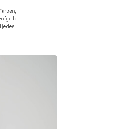
Farben,
enfgelb
d jedes