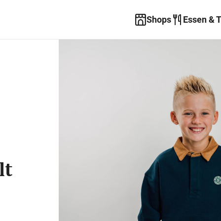
Shops
Essen & 
lt