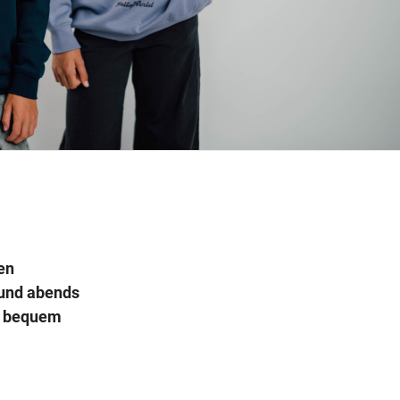
Wegbeschreibung
en
 und abends
h, bequem