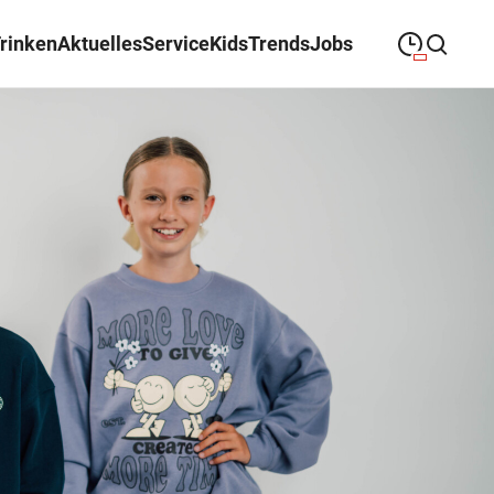
Trinken
Aktuelles
Service
Kids
Trends
Jobs
09:00
—
19:00
MONTAG
Montag
Suche schließen
09:00
—
19:00
DIENSTAG
Dienstag
09:00
—
19:00
MITTWOCH
Mittwoch
09:00
—
19:00
DONNERSTAG
Donnerstag
09:00
—
19:00
FREITAG
Freitag
09:00
—
18:00
SAMSTAG
Samstag
Sonderöffnungszeiten