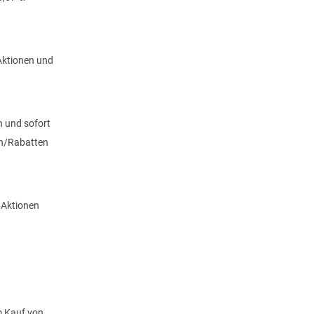
 Aktionen
und
n und sofort
en/Rabatten
 Aktionen
m Kauf von