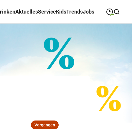
Trinken
Aktuelles
Service
Kids
Trends
Jobs
09:00
—
19:00
MONTAG
Montag
Suche schließen
09:00
—
19:00
DIENSTAG
Dienstag
09:00
—
19:00
MITTWOCH
Mittwoch
09:00
—
19:00
DONNERSTAG
Donnerstag
09:00
—
19:00
FREITAG
Freitag
09:00
—
18:00
SAMSTAG
Samstag
Vergangen
Sonderöffnungszeiten