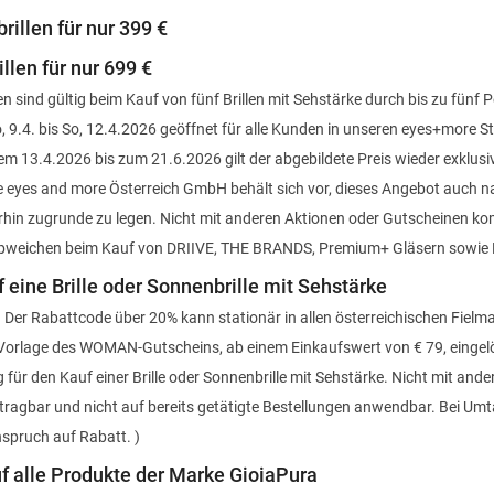
rillen für nur 399 €
illen für nur 699 €
n sind gültig beim Kauf von fünf Brillen mit Sehstärke durch bis zu fünf 
o, 9.4. bis So, 12.4.2026 geöffnet für alle Kunden in unseren eyes+more St
em 13.4.2026 bis zum 21.6.2026 gilt der abgebildete Preis wieder exklusiv
ie eyes and more Österreich GmbH behält sich vor, dieses Angebot auch 
hin zugrunde zu legen. Nicht mit anderen Aktionen oder Gutscheinen kom
bweichen beim Kauf von DRIIVE, THE BRANDS, Premium+ Gläsern sowie B
 eine Brille oder Sonnenbrille mit Sehstärke
 Der Rabattcode über 20% kann stationär in allen österreichischen Fielm
Vorlage des WOMAN-Gutscheins, ab einem Einkaufswert von € 79, eingel
ig für den Kauf einer Brille oder Sonnenbrille mit Sehstärke. Nicht mit and
rtragbar und nicht auf bereits getätigte Bestellungen anwendbar. Bei Um
nspruch auf Rabatt. )
f alle Produkte der Marke GioiaPura