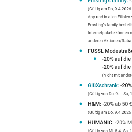
Ernsting’s family:
-
(Gültig am Do, 9.4.2026.
App und in allen Filialen 
Ernsting’s family bestel
Internetpakete können ni
anderen Aktionen/Rabat
FUSSL Modestraß
-20% auf die
-20% auf die
(Nicht mit ande
GlüXschrank:
-20% 
(Gültig von Do, 9. – Sa
H&M:
-20% ab 50 
(Gültig am Do, 9.4.2026
HUMANIC:
-20% Me
(Gültig von Mi, 8.4.-Sa