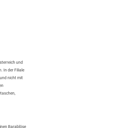
Österreich und
In der Filiale
und nicht mit
en
etaschen,
inen Barablöse