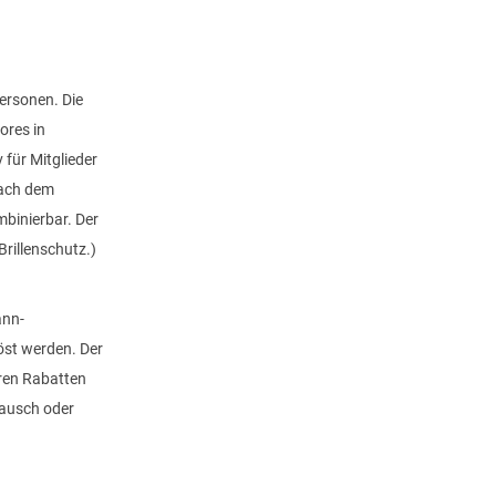
Personen. Die
ores in
 für Mitglieder
nach dem
binierbar. Der
rillenschutz.)
ann-
öst werden. Der
eren Rabatten
tausch oder