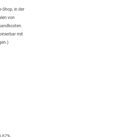
e-Shop, in der
ialen von
rsandkosten.
binierbar mit
gen.)
6,67%.