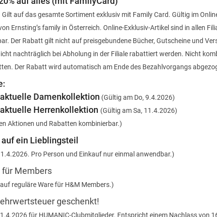
20% auf alles (mit FamilyCard)
 Gilt auf das gesamte Sortiment exklusiv mit Family Card. Gültig im Onlin
von Ernsting’s family in Österreich. Online-Exklusiv-Artikel sind in allen Fil
lbar. Der Rabatt gilt nicht auf preisgebundene Bücher, Gutscheine und Ve
cht nachträglich bei Abholung in der Filiale rabattiert werden. Nicht kom
ten. Der Rabatt wird automatisch am Ende des Bezahlvorgangs abgezo
e:
 aktuelle Damenkollektion
(Gültig am Do, 9.4.2026)
 aktuelle Herrenkollektion
(Gültig am Sa, 11.4.2026)
ren Aktionen und Rabatten kombinierbar.)
auf ein Lieblingsteil
, 11.4.2026. Pro Person und Einkauf nur einmal anwendbar.)
€ für Members
 auf reguläre Ware für H&M Members.)
hrwertsteuer geschenkt!
, 11.4.2026 für HUMANIC-Clubmitglieder. Entspricht einem Nachlass von 1