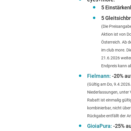
5 Einstärkenb
5 Gleitsichbr
(Die Preisangabe
Aktion ist von D
Österreich. Ab d
im club more. D
21.6.2026 weiter
Endpreis kann a
Fielmann:
-20% auf
(Gültig am Do, 9.4.2026.
Niederlassungen, unter 
Rabatt ist einmalig gült
kombinierbar, nicht übe
Rückgabe entfällt der A
GioiaPura:
-25% au