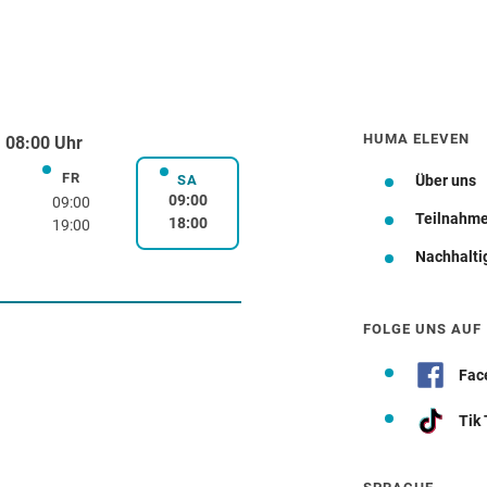
HUMA ELEVEN
 08:00 Uhr
FR
rstag
Freitag
SA
Über uns
Samstag
09:00
09:00
Teilnahm
18:00
19:00
Nachhalti
Wegbeschreibung
FOLGE UNS AUF
Fac
Tik