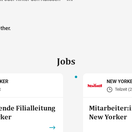
ther.
Jobs
KER
NEW YORK
t
Teilzeit 
ende Filialleitung
Mitarbeiter:i
rker
New Yorker