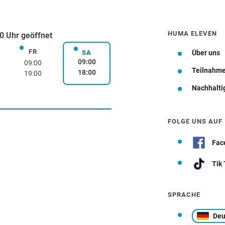
HUMA ELEVEN
0 Uhr geöffnet
FR
rstag
Freitag
SA
Über uns
Samstag
09:00
09:00
Teilnahm
18:00
19:00
Nachhalti
Wegbeschreibung
FOLGE UNS AUF
Fac
Tik
SPRACHE
Deu