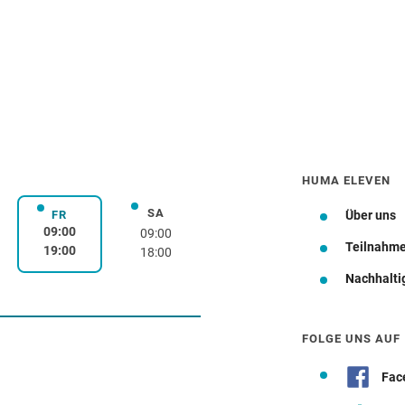
HUMA ELEVEN
SA
rstag
Samstag
FR
Über uns
Freitag
09:00
09:00
Teilnahm
19:00
18:00
Nachhalti
Wegbeschreibung
FOLGE UNS AUF
Fac