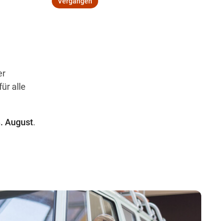
Vergangen
Wegbeschreibung
er
r alle
. August
.