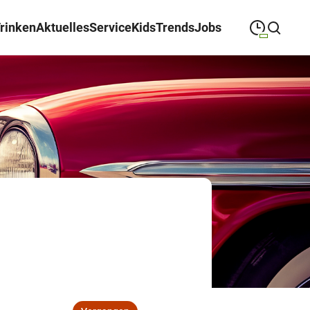
Trinken
Aktuelles
Service
Kids
Trends
Jobs
09:00
—
19:00
MONTAG
Montag
Suche schließen
09:00
—
19:00
DIENSTAG
Dienstag
09:00
—
19:00
MITTWOCH
Mittwoch
09:00
—
19:00
DONNERSTAG
Donnerstag
09:00
—
19:00
FREITAG
Freitag
09:00
—
18:00
SAMSTAG
Samstag
Sonderöffnungszeiten