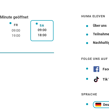
HUMA ELEVEN
Minute geöffnet
FR
rstag
Freitag
SA
Über uns
Samstag
09:00
09:00
Teilnahm
18:00
19:00
Nachhalti
Wegbeschreibung
FOLGE UNS AUF
Fac
Tik
SPRACHE
Deu