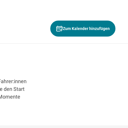
Zum Kalender hinzufügen
Wegbeschreibung
!
ahrer:innen
e den Start
e Momente