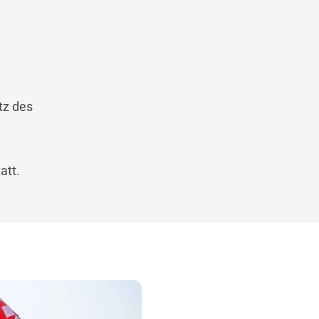
tz des
att.