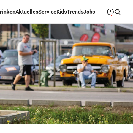
Trinken
Aktuelles
Service
Kids
Trends
Jobs
09:00
—
19:00
MONTAG
Montag
Suche schließen
09:00
—
19:00
DIENSTAG
Dienstag
09:00
—
19:00
MITTWOCH
Mittwoch
09:00
—
19:00
DONNERSTAG
Donnerstag
09:00
—
19:00
FREITAG
Freitag
09:00
—
18:00
SAMSTAG
Samstag
Sonderöffnungszeiten