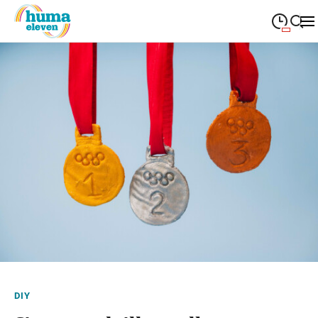
09:00
—
19:00
MONTAG
Montag
Suche schließen
09:00
—
19:00
DIENSTAG
Dienstag
09:00
—
19:00
MITTWOCH
Mittwoch
09:00
—
19:00
DONNERSTAG
Donnerstag
09:00
—
19:00
FREITAG
Freitag
09:00
—
18:00
SAMSTAG
Samstag
Sonderöffnungszeiten
DIY