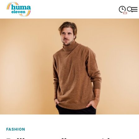
09:00
—
19:00
MONTAG
Montag
Suche schließen
09:00
—
19:00
DIENSTAG
Dienstag
09:00
—
19:00
MITTWOCH
Mittwoch
09:00
—
19:00
DONNERSTAG
Donnerstag
09:00
—
19:00
FREITAG
Freitag
09:00
—
18:00
SAMSTAG
Samstag
Sonderöffnungszeiten
FASHION