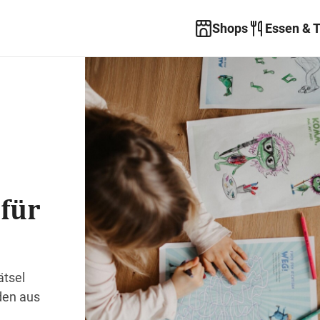
Shops
Essen & 
 für
ätsel
den aus