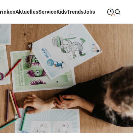
Trinken
Aktuelles
Service
Kids
Trends
Jobs
09:00
—
19:00
MONTAG
Montag
Suche schließen
09:00
—
19:00
DIENSTAG
Dienstag
09:00
—
19:00
MITTWOCH
Mittwoch
09:00
—
19:00
DONNERSTAG
Donnerstag
09:00
—
19:00
FREITAG
Freitag
09:00
—
18:00
SAMSTAG
Samstag
Sonderöffnungszeiten