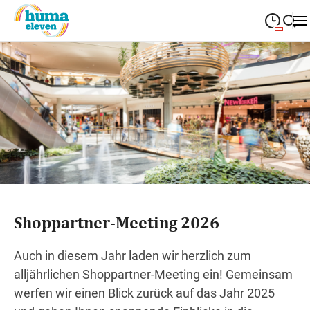
09:00
—
19:00
MONTAG
Montag
Suche schließen
09:00
—
19:00
DIENSTAG
Dienstag
09:00
—
19:00
MITTWOCH
Mittwoch
09:00
—
19:00
DONNERSTAG
Donnerstag
09:00
—
19:00
FREITAG
Freitag
Shoppartner-Meeting 2026
09:00
—
18:00
SAMSTAG
Samstag
Auch in diesem Jahr laden wir herzlich zum
alljährlichen Shoppartner-Meeting ein! Gemeinsam
Sonderöffnungszeiten
werfen wir einen Blick zurück auf das Jahr 2025