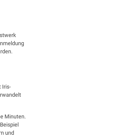
Wegbeschreibung
nstwerk
ranmeldung
erden.
Iris-
erwandelt
ge Minuten.
Beispiel
rn und