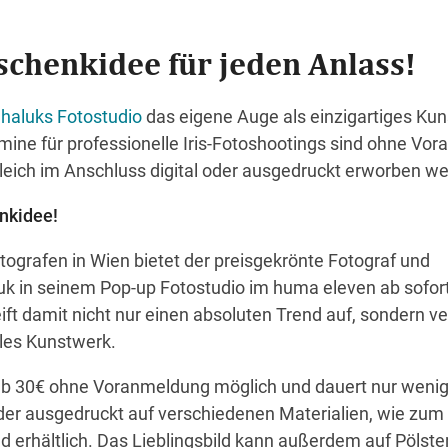
schenkidee für jeden Anlass!
haluks Fotostudio
das eigene Auge als einzigartiges Ku
rmine für professionelle Iris-Fotoshootings sind ohne Vo
leich im Anschluss digital oder ausgedruckt erworben w
nkidee!
tografen in Wien bietet der preisgekrönte Fotograf und
k in seinem Pop-up Fotostudio im huma eleven ab sofort 
eift damit nicht nur einen absoluten Trend auf, sondern v
lles Kunstwerk.
t ab 30€ ohne Voranmeldung möglich und dauert nur weni
 oder ausgedruckt auf verschiedenen Materialien, wie zum 
 erhältlich. Das Lieblingsbild kann außerdem auf Pölste