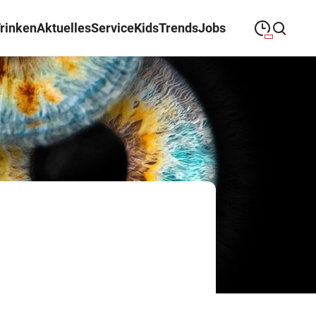
Trinken
Aktuelles
Service
Kids
Trends
Jobs
09:00
—
19:00
MONTAG
Montag
Suche schließen
09:00
—
19:00
DIENSTAG
Dienstag
09:00
—
19:00
MITTWOCH
Mittwoch
09:00
—
19:00
DONNERSTAG
Donnerstag
09:00
—
19:00
FREITAG
Freitag
09:00
—
18:00
SAMSTAG
Samstag
Sonderöffnungszeiten