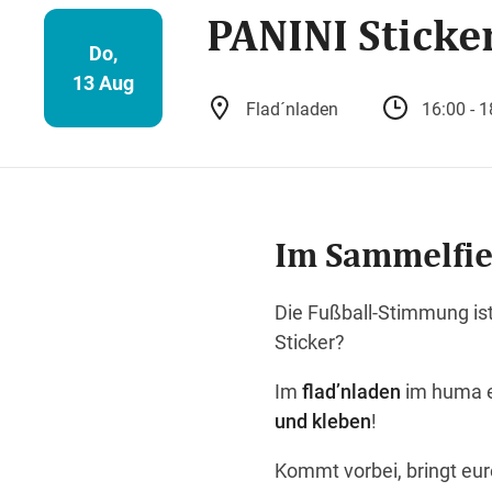
PANINI Sticke
Do,
13 Aug
Flad´nladen
16:00 - 1
Im Sammelfie
Die Fußball-Stimmung ist
Sticker?
Im
flad’nladen
im huma e
und kleben
!
Kommt vorbei, bringt eur