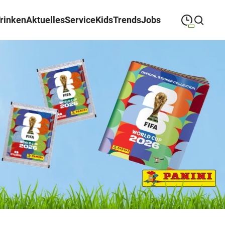
Trinken
Aktuelles
Service
Kids
Trends
Jobs
09:00
—
19:00
MONTAG
Montag
Suche schließen
09:00
—
19:00
DIENSTAG
Dienstag
09:00
—
19:00
MITTWOCH
Mittwoch
09:00
—
19:00
DONNERSTAG
Donnerstag
09:00
—
19:00
FREITAG
Freitag
09:00
—
18:00
SAMSTAG
Samstag
Sonderöffnungszeiten