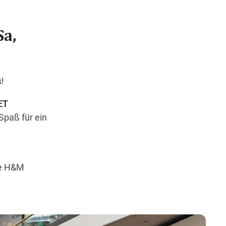
Sa,
Wegbeschreibung
!
ET
Spaß für ein
he H&M