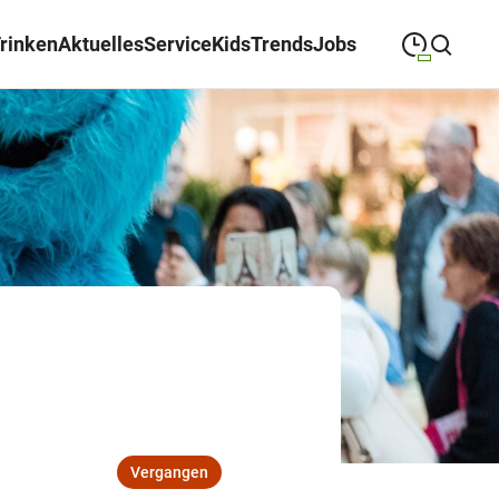
Trinken
Aktuelles
Service
Kids
Trends
Jobs
09:00
—
19:00
MONTAG
Montag
Suche schließen
09:00
—
19:00
DIENSTAG
Dienstag
09:00
—
19:00
MITTWOCH
Mittwoch
09:00
—
19:00
DONNERSTAG
Donnerstag
09:00
—
19:00
FREITAG
Freitag
09:00
—
18:00
SAMSTAG
Samstag
Vergangen
Sonderöffnungszeiten