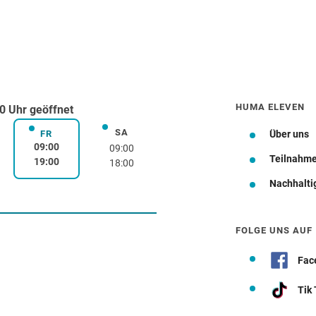
HUMA ELEVEN
0 Uhr geöffnet
SA
rstag
Samstag
FR
Über uns
Freitag
09:00
09:00
Teilnahm
19:00
18:00
Nachhalti
Wegbeschreibung
FOLGE UNS AUF
Fac
Tik