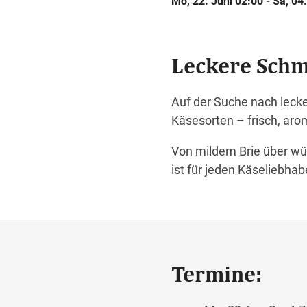
Mo, 22. Juni 02:00 - Sa, 04.
Leckere Sch
Auf der Suche nach leck
Käsesorten – frisch, aro
Von mildem Brie über wür
ist für jeden Käseliebha
Termine: