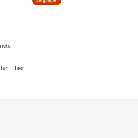
Vergangen
Wegbeschreibung
inste
ten – hier