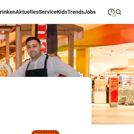
Trinken
Aktuelles
Service
Kids
Trends
Jobs
09:00
—
19:00
MONTAG
Montag
Suche schließen
09:00
—
19:00
DIENSTAG
Dienstag
09:00
—
19:00
MITTWOCH
Mittwoch
09:00
—
19:00
DONNERSTAG
Donnerstag
09:00
—
19:00
FREITAG
Freitag
09:00
—
18:00
SAMSTAG
Samstag
Sonderöffnungszeiten