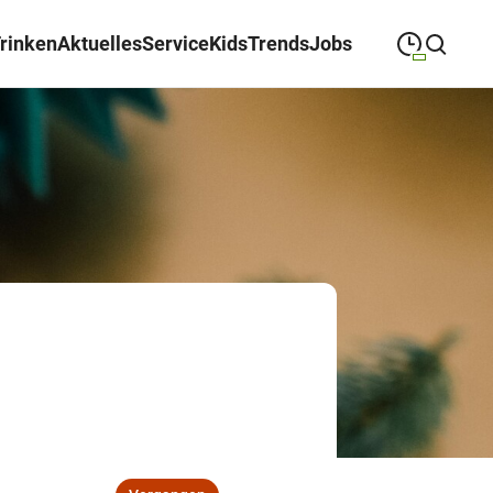
Trinken
Aktuelles
Service
Kids
Trends
Jobs
09:00
—
19:00
MONTAG
Montag
Suche schließen
09:00
—
19:00
DIENSTAG
Dienstag
09:00
—
19:00
MITTWOCH
Mittwoch
09:00
—
19:00
DONNERSTAG
Donnerstag
09:00
—
19:00
FREITAG
Freitag
09:00
—
18:00
SAMSTAG
Samstag
Sonderöffnungszeiten