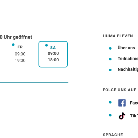
HUMA ELEVEN
0 Uhr geöffnet
FR
rstag
Freitag
SA
Über uns
Samstag
09:00
09:00
Teilnahm
18:00
19:00
Nachhalti
Wegbeschreibung
FOLGE UNS AUF
Fac
Tik
SPRACHE