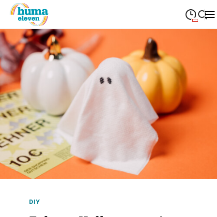
09:00
—
19:00
MONTAG
Montag
Suche schließen
09:00
—
19:00
DIENSTAG
Dienstag
09:00
—
19:00
MITTWOCH
Mittwoch
09:00
—
19:00
DONNERSTAG
Donnerstag
09:00
—
19:00
FREITAG
Freitag
09:00
—
18:00
SAMSTAG
Samstag
Sonderöffnungszeiten
DIY