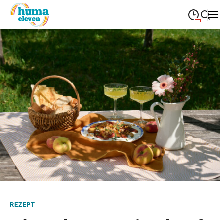
09:00
—
19:00
MONTAG
Montag
Suche schließen
09:00
—
19:00
DIENSTAG
Dienstag
09:00
—
19:00
MITTWOCH
Mittwoch
09:00
—
19:00
DONNERSTAG
Donnerstag
09:00
—
19:00
FREITAG
Freitag
09:00
—
18:00
SAMSTAG
Samstag
Sonderöffnungszeiten
REZEPT