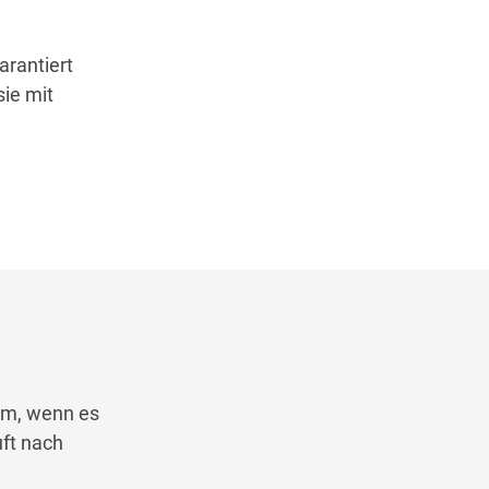
arantiert
sie mit
em, wenn es
ft nach