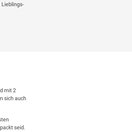
Lieblings-
d mit 2
n sich auch
sten
packt seid.