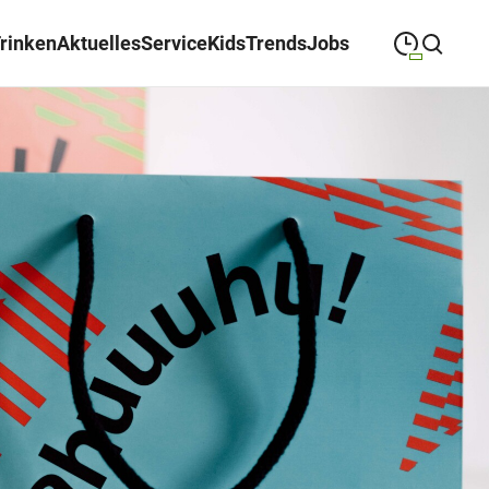
Trinken
Aktuelles
Service
Kids
Trends
Jobs
09:00
—
19:00
MONTAG
Montag
Suche schließen
09:00
—
19:00
DIENSTAG
Dienstag
09:00
—
19:00
MITTWOCH
Mittwoch
09:00
—
19:00
DONNERSTAG
Donnerstag
09:00
—
19:00
FREITAG
Freitag
09:00
—
18:00
SAMSTAG
Samstag
Sonderöffnungszeiten