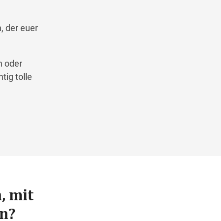
, der euer
n oder
tig tolle
, mit
n?