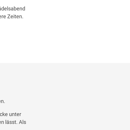
Mädelsabend
re Zeiten.
en.
öcke unter
n lässt. Als
.