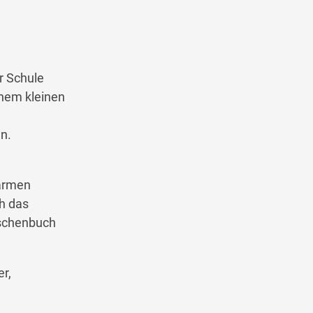
r Schule
inem kleinen
n.
warmen
h das
aschenbuch
er,