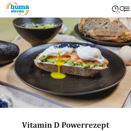
09:00
—
19:00
MONTAG
Montag
Suche schließen
09:00
—
19:00
DIENSTAG
Dienstag
09:00
—
19:00
MITTWOCH
Mittwoch
09:00
—
19:00
DONNERSTAG
Donnerstag
09:00
—
19:00
FREITAG
Freitag
09:00
—
18:00
SAMSTAG
Samstag
Sonderöffnungszeiten
Vitamin D Powerrezept