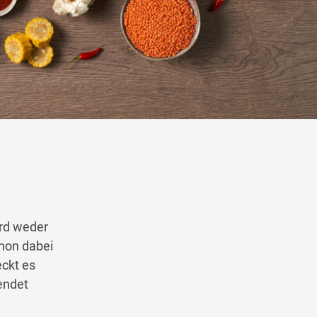
Wegbeschreibung
ird weder
chon dabei
eckt es
endet