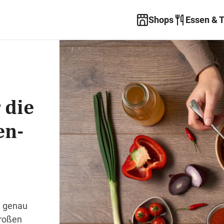
Shops
Essen & 
 die
en-
i genau
großen