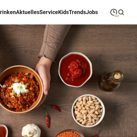
Trinken
Aktuelles
Service
Kids
Trends
Jobs
09:00
—
19:00
MONTAG
Montag
Suche schließen
09:00
—
19:00
DIENSTAG
Dienstag
09:00
—
19:00
MITTWOCH
Mittwoch
09:00
—
19:00
DONNERSTAG
Donnerstag
09:00
—
19:00
FREITAG
Freitag
09:00
—
18:00
SAMSTAG
Samstag
Sonderöffnungszeiten