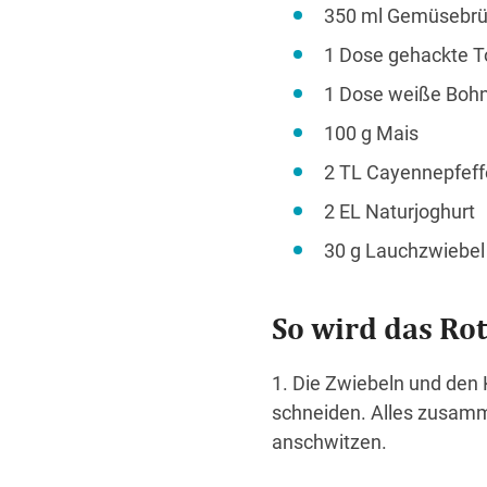
350 ml Gemüsebr
1 Dose gehackte T
1 Dose weiße Bohn
100 g Mais
2 TL Cayennepfeff
2 EL Naturjoghurt
30 g Lauchzwiebel
So wird das Rot
1. Die Zwiebeln und den K
schneiden. Alles zusamme
anschwitzen.