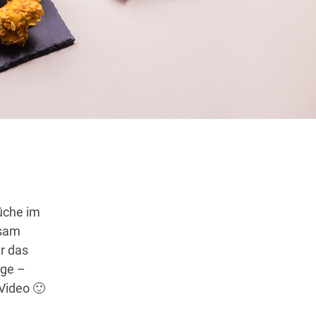
Wegbeschreibung
üche im
nsam
r das
nge –
 Video 🙂