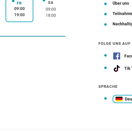
SA
rstag
Samstag
FR
Über uns
Freitag
09:00
09:00
Teilnahm
19:00
18:00
Nachhalti
Wegbeschreibung
FOLGE UNS AUF
Fac
Tik
SPRACHE
Deu