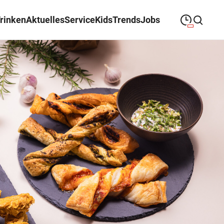
Trinken
Aktuelles
Service
Kids
Trends
Jobs
09:00
—
19:00
MONTAG
Montag
Suche schließen
09:00
—
19:00
DIENSTAG
Dienstag
09:00
—
19:00
MITTWOCH
Mittwoch
09:00
—
19:00
DONNERSTAG
Donnerstag
09:00
—
19:00
FREITAG
Freitag
09:00
—
18:00
SAMSTAG
Samstag
Sonderöffnungszeiten