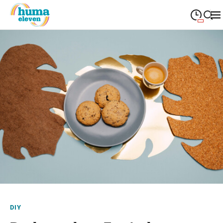
09:00
—
19:00
MONTAG
Montag
Suche schließen
09:00
—
19:00
DIENSTAG
Dienstag
09:00
—
19:00
MITTWOCH
Mittwoch
09:00
—
19:00
DONNERSTAG
Donnerstag
09:00
—
19:00
FREITAG
Freitag
09:00
—
18:00
SAMSTAG
Samstag
Sonderöffnungszeiten
DIY