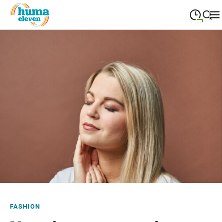
09:00
—
19:00
MONTAG
Montag
Suche schließen
09:00
—
19:00
DIENSTAG
Dienstag
09:00
—
19:00
MITTWOCH
Mittwoch
09:00
—
19:00
DONNERSTAG
Donnerstag
09:00
—
19:00
FREITAG
Freitag
09:00
—
18:00
SAMSTAG
Samstag
Sonderöffnungszeiten
FASHION