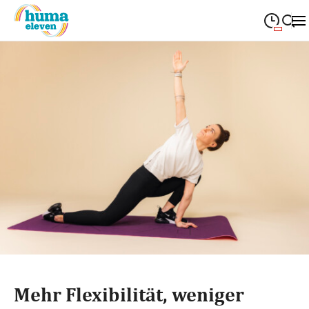
09:00
—
19:00
MONTAG
Montag
Suche schließen
09:00
—
19:00
DIENSTAG
Dienstag
09:00
—
19:00
MITTWOCH
Mittwoch
09:00
—
19:00
DONNERSTAG
Donnerstag
09:00
—
19:00
FREITAG
Freitag
09:00
—
18:00
SAMSTAG
Samstag
Sonderöffnungszeiten
Mehr Flexibilität, weniger