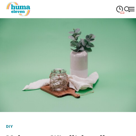
09:00
—
19:00
MONTAG
Montag
Suche schließen
09:00
—
19:00
DIENSTAG
Dienstag
09:00
—
19:00
MITTWOCH
Mittwoch
09:00
—
19:00
DONNERSTAG
Donnerstag
09:00
—
19:00
FREITAG
Freitag
09:00
—
18:00
SAMSTAG
Samstag
Sonderöffnungszeiten
DIY