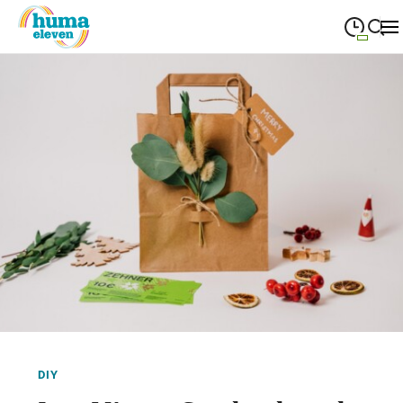
09:00
—
19:00
MONTAG
Montag
Suche schließen
09:00
—
19:00
DIENSTAG
Dienstag
09:00
—
19:00
MITTWOCH
Mittwoch
09:00
—
19:00
DONNERSTAG
Donnerstag
09:00
—
19:00
FREITAG
Freitag
09:00
—
18:00
SAMSTAG
Samstag
Sonderöffnungszeiten
DIY