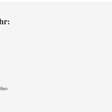
hr:
e
llen