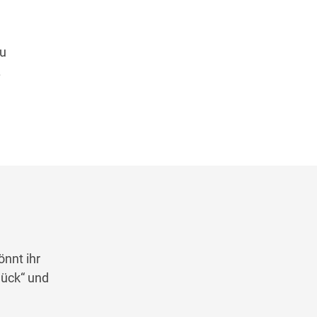
zu
.
nnt ihr
lück“ und