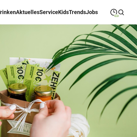
Trinken
Aktuelles
Service
Kids
Trends
Jobs
09:00
—
19:00
MONTAG
Montag
Suche schließen
09:00
—
19:00
DIENSTAG
Dienstag
09:00
—
19:00
MITTWOCH
Mittwoch
09:00
—
19:00
DONNERSTAG
Donnerstag
09:00
—
19:00
FREITAG
Freitag
09:00
—
18:00
SAMSTAG
Samstag
Sonderöffnungszeiten