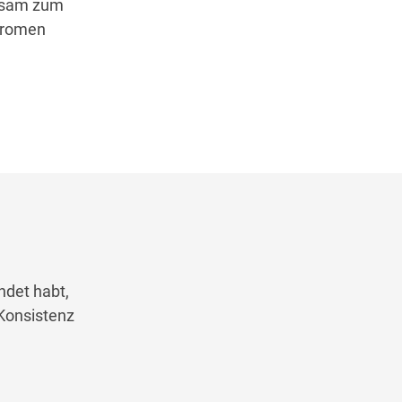
ngsam zum
 Aromen
ndet habt,
 Konsistenz