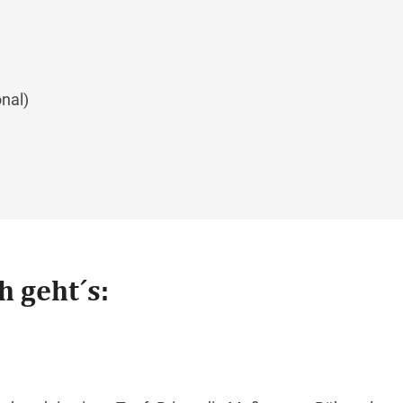
nal)
h geht´s: