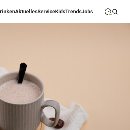
Trinken
Aktuelles
Service
Kids
Trends
Jobs
09:00
—
19:00
MONTAG
Montag
Suche schließen
09:00
—
19:00
DIENSTAG
Dienstag
09:00
—
19:00
MITTWOCH
Mittwoch
09:00
—
19:00
DONNERSTAG
Donnerstag
09:00
—
19:00
FREITAG
Freitag
09:00
—
18:00
SAMSTAG
Samstag
Sonderöffnungszeiten