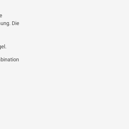
e
mung. Die
el.
bination