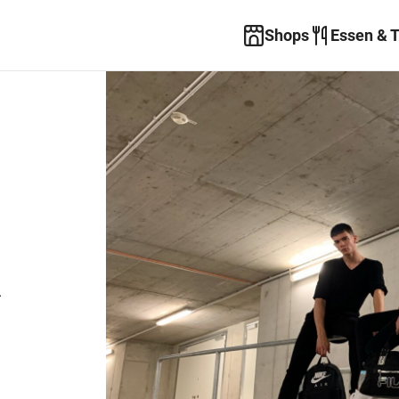
Shops
Essen & 
n