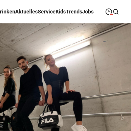
Trinken
Aktuelles
Service
Kids
Trends
Jobs
09:00
—
19:00
MONTAG
Montag
Suche schließen
09:00
—
19:00
DIENSTAG
Dienstag
09:00
—
19:00
MITTWOCH
Mittwoch
09:00
—
19:00
DONNERSTAG
Donnerstag
09:00
—
19:00
FREITAG
Freitag
09:00
—
18:00
SAMSTAG
Samstag
Sonderöffnungszeiten