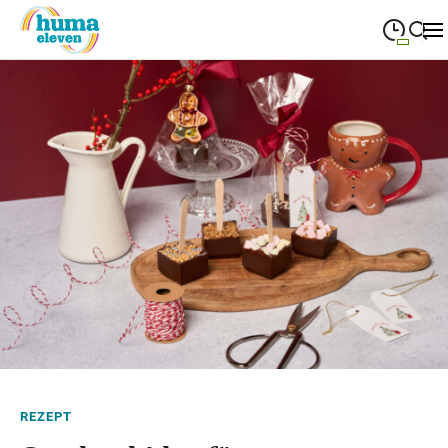
09:00
—
19:00
MONTAG
Montag
Suche schließen
09:00
—
19:00
DIENSTAG
Dienstag
09:00
—
19:00
MITTWOCH
Mittwoch
09:00
—
19:00
DONNERSTAG
Donnerstag
09:00
—
19:00
FREITAG
Freitag
09:00
—
18:00
SAMSTAG
Samstag
Sonderöffnungszeiten
REZEPT