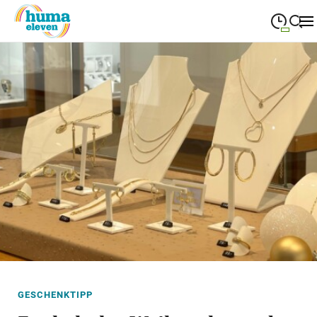
09:00
—
19:00
MONTAG
Montag
Suche schließen
09:00
—
19:00
DIENSTAG
Dienstag
09:00
—
19:00
MITTWOCH
Mittwoch
09:00
—
19:00
DONNERSTAG
Donnerstag
09:00
—
19:00
FREITAG
Freitag
09:00
—
18:00
SAMSTAG
Samstag
Sonderöffnungszeiten
GESCHENKTIPP