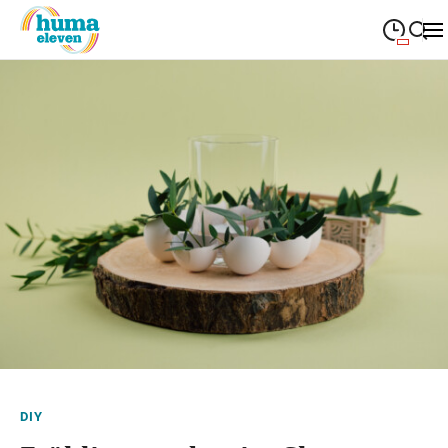
09:00
—
19:00
MONTAG
Montag
Suche schließen
09:00
—
19:00
DIENSTAG
Dienstag
09:00
—
19:00
MITTWOCH
Mittwoch
09:00
—
19:00
DONNERSTAG
Donnerstag
09:00
—
19:00
FREITAG
Freitag
09:00
—
18:00
SAMSTAG
Samstag
Sonderöffnungszeiten
DIY