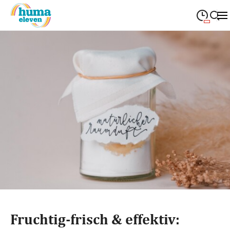
09:00
—
19:00
MONTAG
Montag
Suche schließen
09:00
—
19:00
DIENSTAG
Dienstag
09:00
—
19:00
MITTWOCH
Mittwoch
09:00
—
19:00
DONNERSTAG
Donnerstag
09:00
—
19:00
FREITAG
Freitag
09:00
—
18:00
SAMSTAG
Samstag
Sonderöffnungszeiten
Fruchtig-frisch & effektiv: