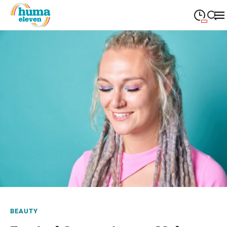
09:00
—
19:00
MONTAG
Montag
Suche schließen
09:00
—
19:00
DIENSTAG
Dienstag
09:00
—
19:00
MITTWOCH
Mittwoch
09:00
—
19:00
DONNERSTAG
Donnerstag
09:00
—
19:00
FREITAG
Freitag
09:00
—
18:00
SAMSTAG
Samstag
Sonderöffnungszeiten
BEAUTY