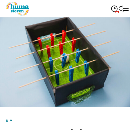
09:00
—
19:00
MONTAG
Montag
Suche schließen
09:00
—
19:00
DIENSTAG
Dienstag
09:00
—
19:00
MITTWOCH
Mittwoch
09:00
—
19:00
DONNERSTAG
Donnerstag
09:00
—
19:00
FREITAG
Freitag
09:00
—
18:00
SAMSTAG
Samstag
Sonderöffnungszeiten
DIY