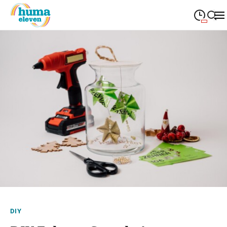
09:00
—
19:00
MONTAG
Montag
Suche schließen
09:00
—
19:00
DIENSTAG
Dienstag
09:00
—
19:00
MITTWOCH
Mittwoch
09:00
—
19:00
DONNERSTAG
Donnerstag
09:00
—
19:00
FREITAG
Freitag
09:00
—
18:00
SAMSTAG
Samstag
Sonderöffnungszeiten
DIY