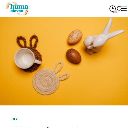
09:00
—
19:00
MONTAG
Montag
Suche schließen
09:00
—
19:00
DIENSTAG
Dienstag
09:00
—
19:00
MITTWOCH
Mittwoch
09:00
—
19:00
DONNERSTAG
Donnerstag
09:00
—
19:00
FREITAG
Freitag
09:00
—
18:00
SAMSTAG
Samstag
Sonderöffnungszeiten
DIY