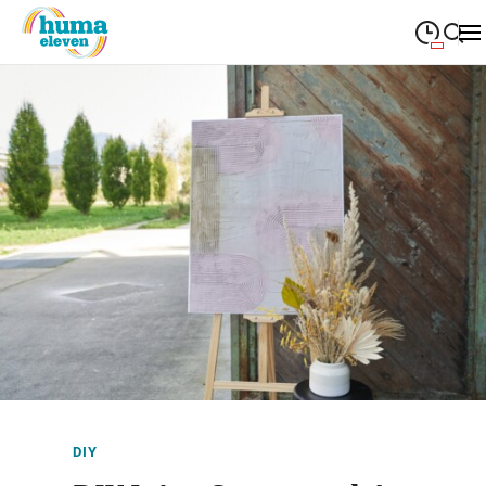
09:00
—
19:00
MONTAG
Montag
Suche schließen
09:00
—
19:00
DIENSTAG
Dienstag
09:00
—
19:00
MITTWOCH
Mittwoch
09:00
—
19:00
DONNERSTAG
Donnerstag
09:00
—
19:00
FREITAG
Freitag
09:00
—
18:00
SAMSTAG
Samstag
Sonderöffnungszeiten
DIY