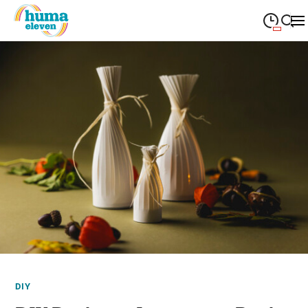
09:00
—
19:00
MONTAG
Montag
Suche schließen
09:00
—
19:00
DIENSTAG
Dienstag
09:00
—
19:00
MITTWOCH
Mittwoch
09:00
—
19:00
DONNERSTAG
Donnerstag
09:00
—
19:00
FREITAG
Freitag
09:00
—
18:00
SAMSTAG
Samstag
Sonderöffnungszeiten
DIY