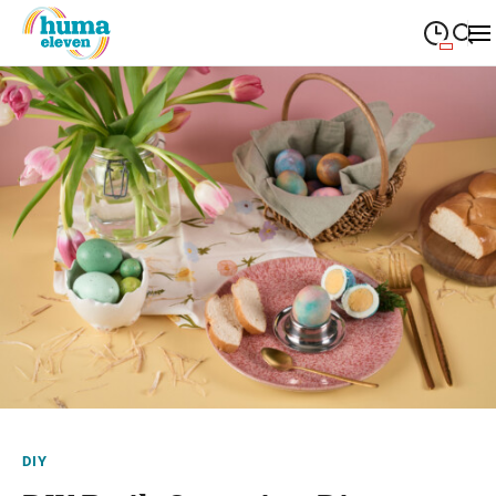
09:00
—
19:00
MONTAG
Montag
Suche schließen
09:00
—
19:00
DIENSTAG
Dienstag
09:00
—
19:00
MITTWOCH
Mittwoch
09:00
—
19:00
DONNERSTAG
Donnerstag
09:00
—
19:00
FREITAG
Freitag
09:00
—
18:00
SAMSTAG
Samstag
Sonderöffnungszeiten
DIY