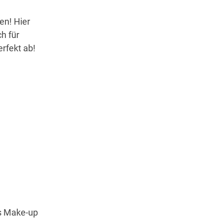
en! Hier
h für
erfekt ab!
es Make-up