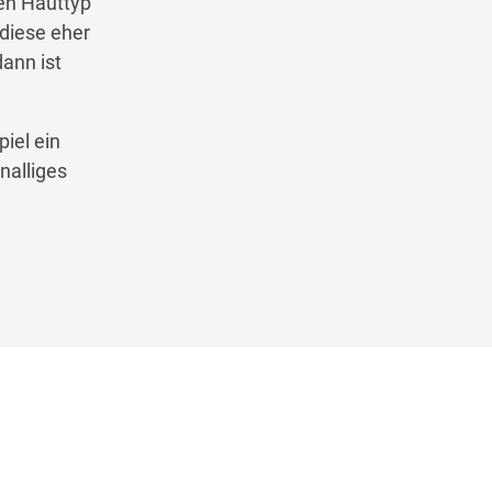
nen Hauttyp
 diese eher
ann ist
iel ein
nalliges