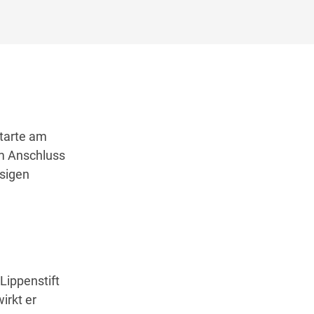
Starte am
Im Anschluss
ssigen
 Lippenstift
irkt er