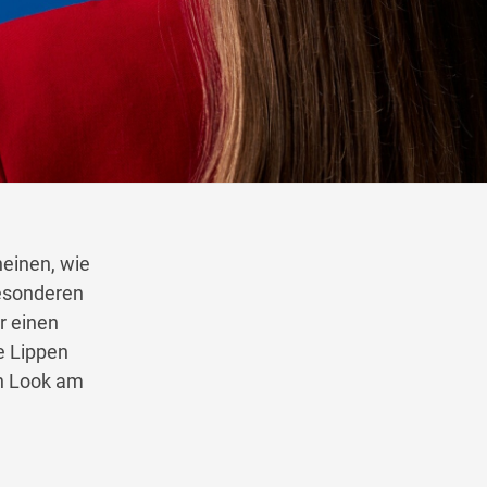
Wegbeschreibung
heinen, wie
besonderen
r einen
e Lippen
en Look am