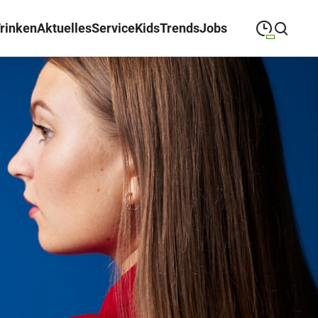
Trinken
Aktuelles
Service
Kids
Trends
Jobs
09:00
—
19:00
MONTAG
Montag
Suche schließen
09:00
—
19:00
DIENSTAG
Dienstag
09:00
—
19:00
MITTWOCH
Mittwoch
09:00
—
19:00
DONNERSTAG
Donnerstag
09:00
—
19:00
FREITAG
Freitag
09:00
—
18:00
SAMSTAG
Samstag
Sonderöffnungszeiten