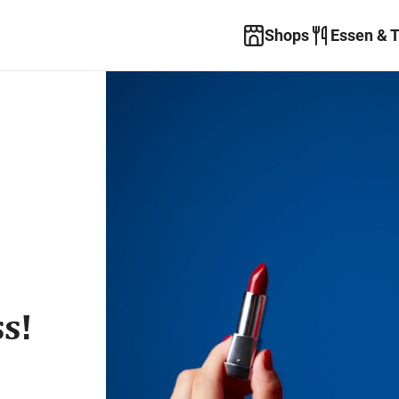
Shops
Essen & 
s!