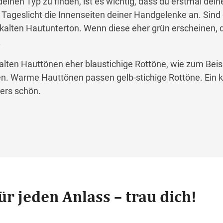
einen Typ zu finden, ist es wichtig, dass du erstmal dei
 Tageslicht die Innenseiten deiner Handgelenke an. Sind
 kalten Hautunterton. Wenn diese eher grün erscheinen, d
.
kalten Hauttönen eher blaustichige Rottöne, wie zum Beisp
en. Warme Hauttönen passen gelb-stichige Rottöne. Ein k
ers schön.
ür jeden Anlass – trau dich!